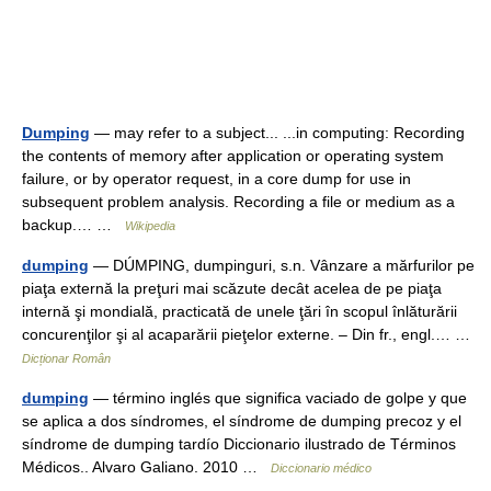
Dumping
— may refer to a subject... ...in computing: Recording
the contents of memory after application or operating system
failure, or by operator request, in a core dump for use in
subsequent problem analysis. Recording a file or medium as a
backup.… …
Wikipedia
dumping
— DÚMPING, dumpinguri, s.n. Vânzare a mărfurilor pe
piaţa externă la preţuri mai scăzute decât acelea de pe piaţa
internă şi mondială, practicată de unele ţări în scopul înlăturării
concurenţilor şi al acaparării pieţelor externe. – Din fr., engl.… …
Dicționar Român
dumping
— término inglés que significa vaciado de golpe y que
se aplica a dos síndromes, el síndrome de dumping precoz y el
síndrome de dumping tardío Diccionario ilustrado de Términos
Médicos.. Alvaro Galiano. 2010 …
Diccionario médico