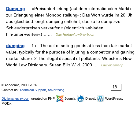
Dumping
— »Preisunterbietung (auf dem internationalen Markt)
zur Erlangung einer Monopolstellung«: Das Wort wurde im 20. Jh.
aus gleichbed. engl. dumping entlehnt, das zu to dump »zu
Schleuderpreisen verkaufen« (eigentlich »abladen,
hin‹unter›werfen«)… …
Das Herkunftswörterbuch
dumping
— 1 n. The act of selling goods at less than fair market
value, typically for the purpose of injuring a competitor and gaining
market share. 2 The illegal disposal of pollutants. Webster s New
World Law Dictionary. Susan Ellis Wild. 2000 …
Law dictionary
© Academic, 2000-2026
18+
Contact us:
Technical Support
,
Advertising
Dictionaries export
, created on PHP,
Joomla,
Drupal,
WordPress,
MODx.