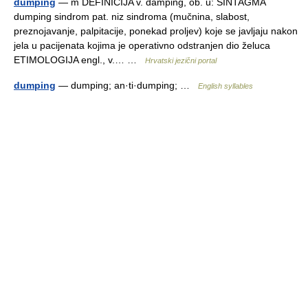
dumping
— m DEFINICIJA v. damping, ob. u: SINTAGMA
dumping sindrom pat. niz sindroma (mučnina, slabost,
preznojavanje, palpitacije, ponekad proljev) koje se javljaju nakon
jela u pacijenata kojima je operativno odstranjen dio želuca
ETIMOLOGIJA engl., v.… …
Hrvatski jezični portal
dumping
— dumping; an·ti·dumping; …
English syllables