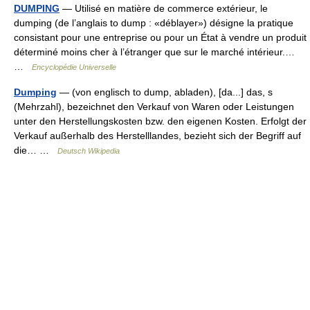
DUMPING
— Utilisé en matière de commerce extérieur, le
dumping (de l’anglais to dump : «déblayer») désigne la pratique
consistant pour une entreprise ou pour un État à vendre un produit
déterminé moins cher à l’étranger que sur le marché intérieur.…
…
Encyclopédie Universelle
Dumping
— (von englisch to dump, abladen), [da...] das, s
(Mehrzahl), bezeichnet den Verkauf von Waren oder Leistungen
unter den Herstellungskosten bzw. den eigenen Kosten. Erfolgt der
Verkauf außerhalb des Herstelllandes, bezieht sich der Begriff auf
die… …
Deutsch Wikipedia